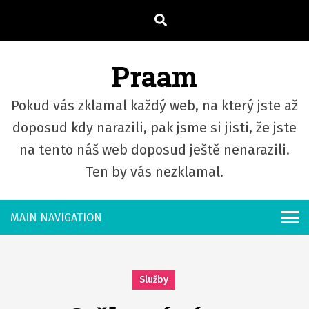
S
k
i
Praam
p
t
Pokud vás zklamal každý web, na který jste až
o
c
doposud kdy narazili, pak jsme si jisti, že jste
o
na tento náš web doposud ještě nenarazili.
n
Ten by vás nezklamal.
t
e
n
t
Služby