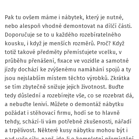
Pak tu ovšem máme i nábytek, který je nutné,
nebo alespoň vhodné demontovat na dílčí části.
Doporučuje se to u každého rozebíratelného
kousku, i když je menších rozměrů. Proč? Když
totiž takové předměty přemísťujete vcelku, v
průběhu přenášení, fixace ve vozidle a samotné
jízdy dochází ke zvýšenému namáhání spojů a ty
jsou nejslabším místem těchto výrobků. Zkrátka
se tím zbytečně snižuje jejich životnost. Buďte
tedy důslední a rozebírejte vše, co se rozebrat dá,
a nebuďte leniví. Můžete o demontáž nábytku
požádat i stěhovací firmu, hodí se to hlavně
tehdy, schází-li vám potřebné zkušenosti, nářadí
a trpělivost. Některé kusy nábytku mohou být i
nad vaše síly, např. jde-li o kompletní přemístění