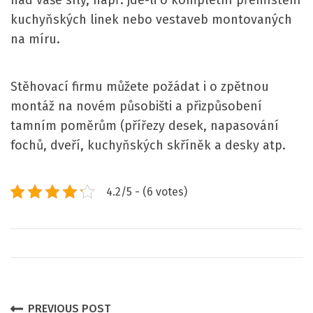
kuchyňských linek nebo vestaveb montovaných
na míru.
Stěhovací firmu můžete požádat i o zpětnou
montáž na novém působišti a přizpůsobení
tamním poměrům (přířezy desek, napasování
fochů, dveří, kuchyňských skříněk a desky atp.
4.2/5 - (6 votes)
P
PREVIOUS POST