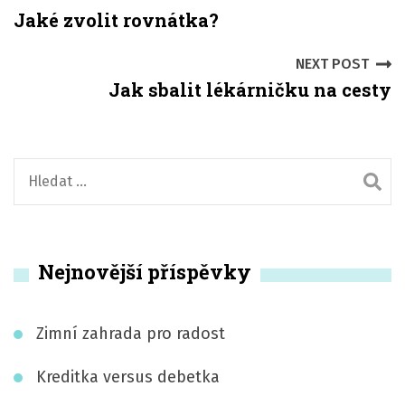
Jaké zvolit rovnátka?
o
s
NEXT POST
Jak sbalit lékárničku na cesty
t
n
a
V
y
v
h
i
l
Nejnovější příspěvky
e
g
d
a
á
Zimní zahrada pro radost
t
v
á
Kreditka versus debetka
i
n