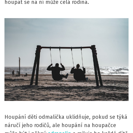
houpat se na ní může celá rodina.
Houpání děti odmalička uklidňuje, pokud se týká
náručí jeho rodičů, ale houpání na houpačce