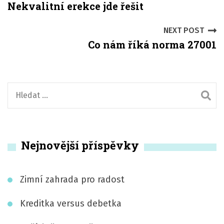
Nekvalitní erekce jde řešit
o
s
NEXT POST
Co nám říká norma 27001
t
n
a
V
y
v
h
i
l
Nejnovější příspěvky
e
g
d
a
á
Zimní zahrada pro radost
t
v
á
Kreditka versus debetka
i
n