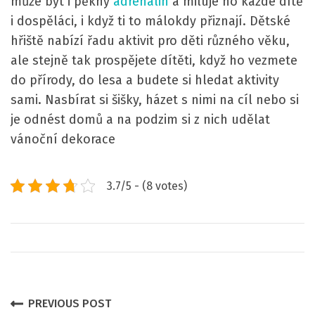
může být i pěkný
adrenalin
a miluje ho každé dítě
i dospěláci, i když ti to málokdy přiznají.
Dětské
hřiště nabízí řadu aktivit pro děti různého věku,
ale stejně tak prospějete dítěti, když ho vezmete
do přírody, do lesa a budete si hledat aktivity
sami. Nasbírat si šišky, házet s nimi na cíl nebo si
je odnést domů a na podzim si z nich udělat
vánoční dekorace
3.7/5 - (8 votes)
P
PREVIOUS POST