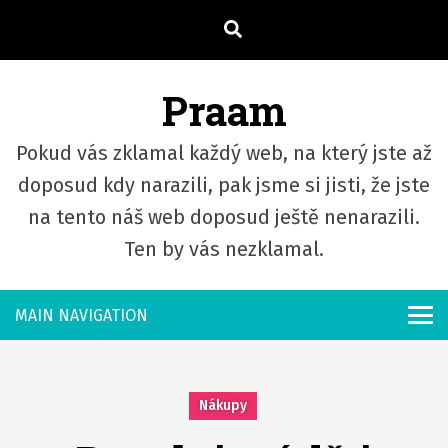
S
k
i
Praam
p
t
Pokud vás zklamal každý web, na který jste až
o
c
doposud kdy narazili, pak jsme si jisti, že jste
o
na tento náš web doposud ještě nenarazili.
n
Ten by vás nezklamal.
t
e
n
t
Nákupy