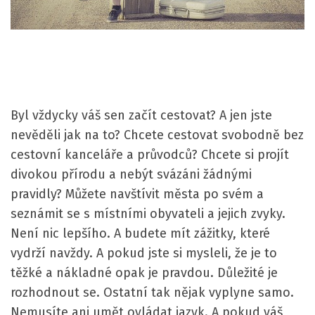
Byl vždycky váš sen začít cestovat? A jen jste
nevěděli jak na to? Chcete cestovat svobodně bez
cestovní kanceláře a průvodců? Chcete si projít
divokou přírodu a nebýt svázáni žádnými
pravidly? Můžete navštívit města po svém a
seznámit se s místními obyvateli a jejich zvyky.
Není nic lepšího. A budete mít zážitky, které
vydrží navždy. A pokud jste si mysleli, že je to
těžké a nákladné opak je pravdou. Důležité je
rozhodnout se. Ostatní tak nějak vyplyne samo.
Nemusíte ani umět ovládat jazyk. A pokud váš