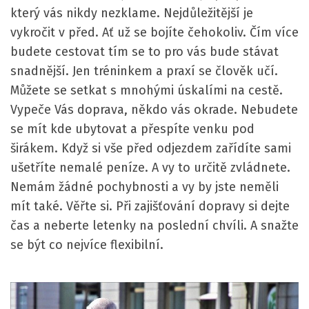
který vás nikdy nezklame. Nejdůležitější je
vykročit v před. Ať už se bojíte čehokoliv. Čím více
budete cestovat tím se to pro vás bude stávat
snadnější. Jen tréninkem a praxí se člověk učí.
Můžete se setkat s mnohými úskalími na cestě.
Vypeče Vás doprava, někdo vás okrade. Nebudete
se mít kde ubytovat a přespíte venku pod
širákem. Když si vše před odjezdem zařídíte sami
ušetříte nemalé peníze. A vy to určitě zvládnete.
Nemám žádné pochybnosti a vy by jste neměli
mít také. Věřte si. Při zajišťování dopravy si dejte
čas a neberte letenky na poslední chvíli. A snažte
se být co nejvíce flexibilní.