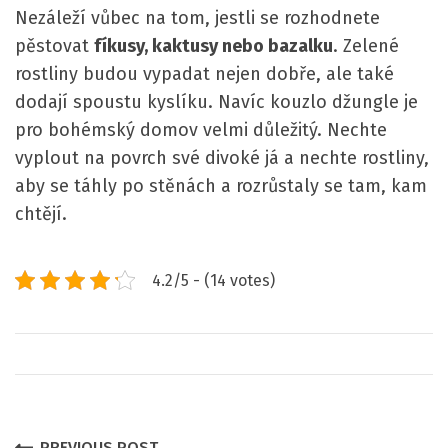
Nezáleží vůbec na tom, jestli se rozhodnete
pěstovat
fíkusy, kaktusy nebo bazalku
. Zelené
rostliny budou vypadat nejen dobře, ale také
dodají spoustu kyslíku. Navíc kouzlo džungle je
pro bohémský domov velmi důležitý. Nechte
vyplout na povrch své divoké já a nechte rostliny,
aby se táhly po stěnách a rozrůstaly se tam, kam
chtějí.
4.2/5 - (14 votes)
PREVIOUS POST