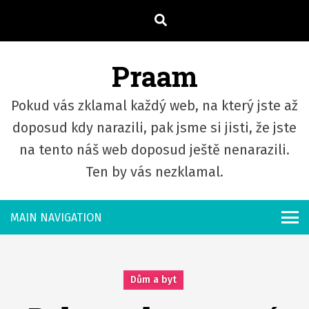
S
k
i
Praam
p
t
Pokud vás zklamal každý web, na který jste až
o
c
doposud kdy narazili, pak jsme si jisti, že jste
o
na tento náš web doposud ještě nenarazili.
n
Ten by vás nezklamal.
t
e
n
t
Dům a byt