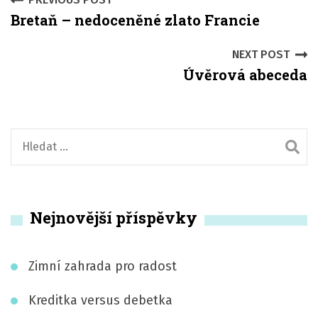
P
Bretaň – nedoceněné zlato Francie
o
s
NEXT POST
Úvěrová abeceda
t
n
a
V
y
v
h
i
l
Nejnovější příspěvky
e
g
d
a
á
Zimní zahrada pro radost
t
v
á
Kreditka versus debetka
i
n