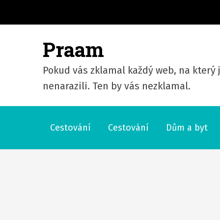
S
k
i
Praam
p
t
Pokud vás zklamal každý web, na který j
o
nenarazili. Ten by vás nezklamal.
c
o
n
Cestování
Cestování
Dům a byt
t
e
n
t