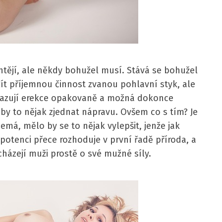
htějí, ale někdy bohužel musí. Stává se bohužel
žít příjemnou činnost zvanou pohlavní styk, ale
zrazují erekce opakovaně a možná dokonce
 by to nějak zjednat nápravu.
Ovšem co s tím? Je
emá, mělo by se to nějak vylepšit, jenže jak
 potenci přece rozhoduje v první řadě příroda, a
icházejí muži prostě o své mužné síly.