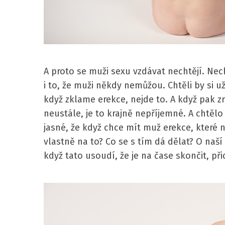
A proto se muži sexu vzdávat nechtějí. Nec
i to, že muži někdy nemůžou. Chtěli by si u
když zklame erekce, nejde to. A když pak 
neustále, je to krajně nepříjemné. A chtělo
jasné, že když chce mít muž erekce, které n
vlastně na to? Co se s tím dá dělat? O naší
když tato usoudí, že je na čase skončit, př