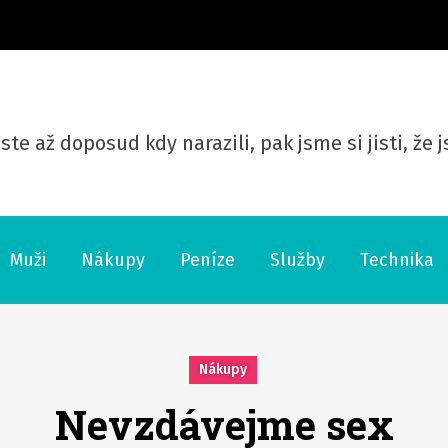
ste až doposud kdy narazili, pak jsme si jisti, že
Muži
Nákupy
Peníze
Služby
Technika
Nákupy
Nevzdávejme sex