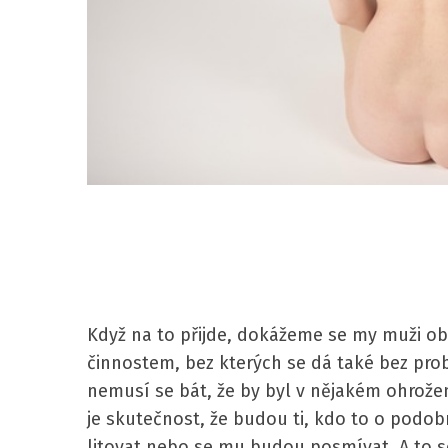
Když na to přijde, dokážeme se my muži obejí
činnostem, bez kterých se dá také bez pro
nemusí se bát, že by byl v nějakém ohrožen
je skutečnost, že budou ti, kdo to o podo
litovat nebo se mu budou posmívat. A to se