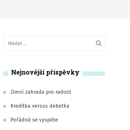
V
y
h
l
Nejnovější příspěvky
e
d
á
Zimní zahrada pro radost
v
á
Kreditka versus debetka
n
Pořádně se vyspěte
í