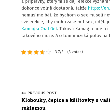
a přípravky, kterými se dají erekce význam
dokonce volně dostupná, takže
https://en
nemusíme bát, že bychom o sex museli nev
své erekce, aby mohli zase mít sex, udělaj
Kamagra Oral Gel
. Taková Kamagra udělá i
takového muže. A o tom mužská polovina li
3.7/5 - (3 votes)
P
PREVIOUS POST
Klobouky, čepice a kšiltovky s vaš
o
reklamou