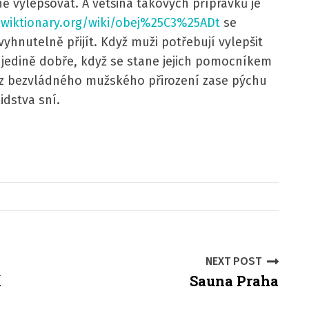
ně vylepšovat. A většina takových přípravků je
.wiktionary.org/wiki/obej%25C3%25ADt
se
yhnutelně přijít.
Když muži potřebují vylepšit
í jedině dobře, když se stane jejich pomocníkem
 z bezvládného mužského přirození zase pýchu
dstva sní.
NEXT POST
í
Sauna Praha