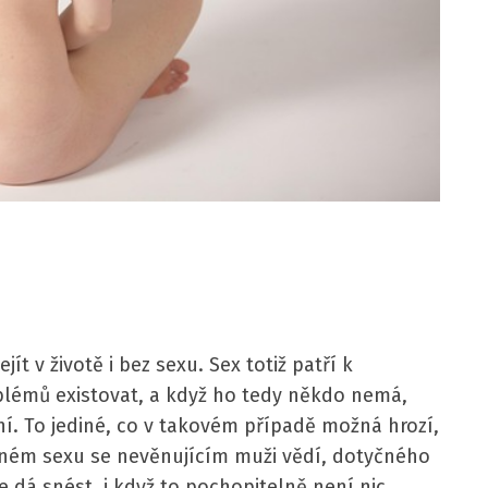
t v životě i bez sexu. Sex totiž patří k
blémů existovat, a když ho tedy někdo nemá,
í. To jediné, co v takovém případě možná hrozí,
bném sexu se nevěnujícím muži vědí, dotyčného
 dá snést, i když to pochopitelně není nic