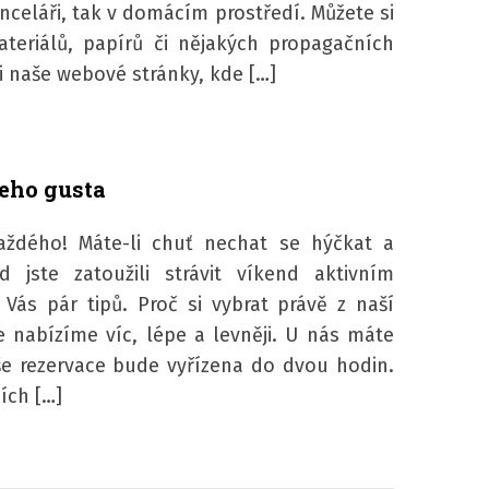
anceláři, tak v domácím prostředí. Můžete si
teriálů, papírů či nějakých propagačních
i naše webové stránky, kde […]
eho gusta
ždého! Máte-li chuť nechat se hýčkat a
 jste zatoužili strávit víkend aktivním
ás pár tipů. Proč si vybrat právě z naší
 nabízíme víc, lépe a levněji. U nás máte
še rezervace bude vyřízena do dvou hodin.
ích […]