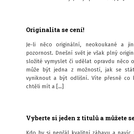
Originalita se cení!
Je-li něco originální, neokoukané a ji
pozornost. Dnešní svět je však plný origina
složité vymyslet či udělat opravdu něco or
může být jedna z možností, jak se stát
vyniknout a být odlišní. Víte přesně co
chtěli mít a […]
Vyberte si jeden z titulů a můžete s
Kdo by si nepřál kvalitní zábavu a naví