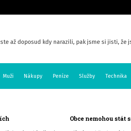
ste až doposud kdy narazili, pak jsme si jisti, že
Muži
Nákupy
Peníze
Služby
Technika
ích
Obce nemohou stát 