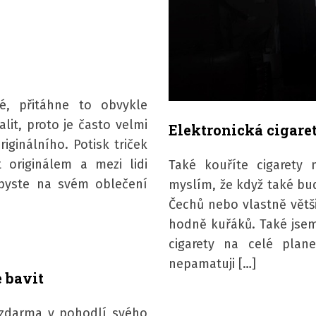
né, přitáhne to obvykle
lit, proto je často velmi
Elektronická cigare
iginálního. Potisk triček
 originálem a mezi lidi
Také kouříte cigarety 
 byste na svém oblečení
myslím, že když také bud
Čechů nebo vlastně větši
hodně kuřáků. Také jsem 
cigarety na celé plan
nepamatuji […]
e bavit
c zdarma v pohodlí svého