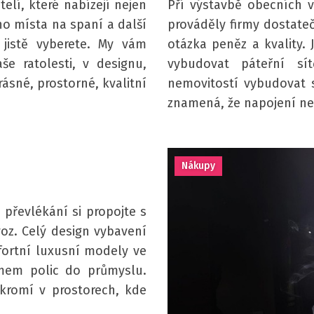
lí, které nabízejí nejen
Pří výstavbě obecních v
ho místa na spaní a další
prováděly firmy dostate
i jistě vyberete. My vám
otázka peněz a kvality.
e ratolesti, v designu,
vybudovat páteřní sí
rásné, prostorné, kvalitní
nemovitostí vybudovat s
znamená, že napojení ne
Nákupy
převlékání si propojte s
oz. Celý design vybavení
fortní luxusní modely ve
mem polic do průmyslu.
ukromí v prostorech, kde