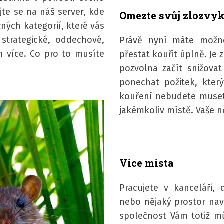
te se na náš server, kde
Omezte svůj zlozvy
ých kategorií, které vás
 strategické, oddechové,
Právě nyní máte možno
 více. Co pro to musíte
přestat kouřit úplně. Je 
pozvolna začít snižova
ponechat požitek, kter
kouření nebudete muset
jakémkoliv místě. Vaše no
Více místa
Pracujete v kanceláři, 
nebo nějaký prostor nav
společnost Vám totiž mů