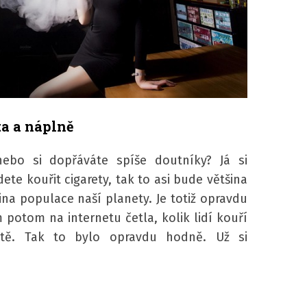
ta a náplně
nebo si dopřáváte spíše doutníky? Já si
ete kouřit cigarety, tak to asi bude většina
na populace naší planety. Je totiž opravdu
potom na internetu četla, kolik lidí kouří
etě. Tak to bylo opravdu hodně. Už si