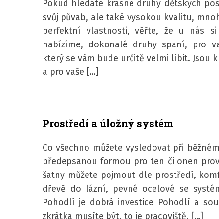
Pokud hledáte krásné druhy dětských poste
svůj půvab, ale také vysokou kvalitu, mno
perfektní vlastnosti, věřte, že u nás s
nabízíme, dokonalé druhy spaní, pro vaš
který se vám bude určitě velmi líbit. Jsou k
a pro vaše […]
Prostředí a úložný systém
Co všechno můžete vysledovat při běžném 
předepsanou formou pro ten či onen prov
šatny můžete pojmout dle prostředí, kom
dřevě do lázní, pevné ocelové se systé
Pohodlí je dobrá investice Pohodlí a so
zkrátka musíte být, to je pracoviště, […]