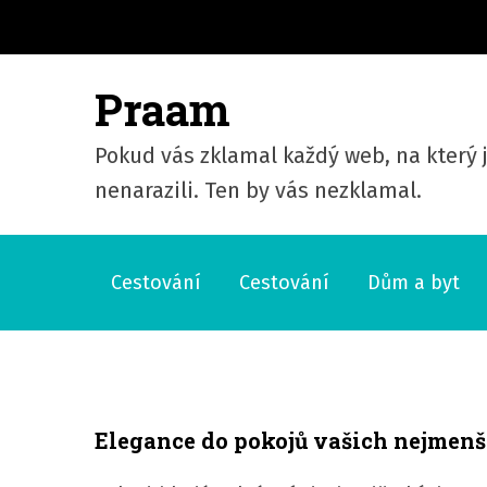
S
k
i
Praam
p
t
Pokud vás zklamal každý web, na který j
o
nenarazili. Ten by vás nezklamal.
c
o
n
Cestování
Cestování
Dům a byt
t
e
n
t
Elegance do pokojů vašich nejmenš