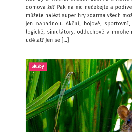
domova že? Pak na nic nečekejte a podívej
můžete nalézt super hry zdarma všech možn
jen napadnou. Akční, bojové, sportovní,
logické, simulátory, oddechové a mnohem
udělat? Jen se […]
Služby