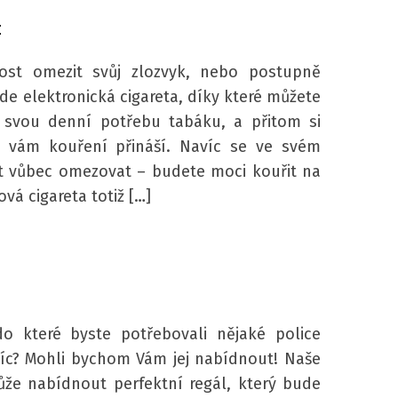
k
st omezit svůj zlozvyk, nebo postupně
zde elektronická cigareta, díky které můžete
t svou denní potřebu tabáku, a přitom si
ý vám kouření přináší. Navíc se ve svém
 vůbec omezovat – budete moci kouřit na
vá cigareta totiž […]
do které byste potřebovali nějaké police
íc? Mohli bychom Vám jej nabídnout! Naše
že nabídnout perfektní regál, který bude