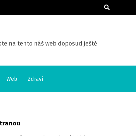
 jste na tento náš web doposud ještě
Web
Zdraví
stranou