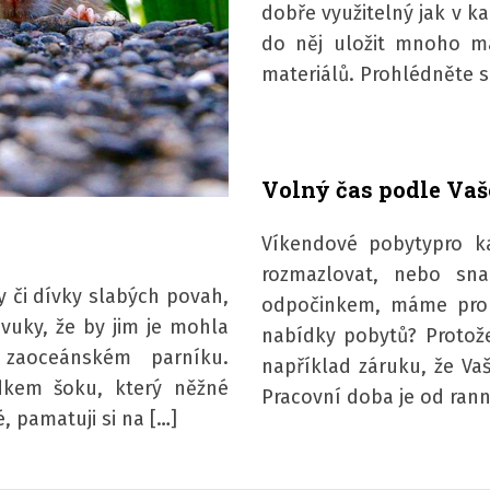
dobře využitelný jak v k
do něj uložit mnoho ma
materiálů. Prohlédněte s
Volný čas podle Vaš
Víkendové pobytypro ka
rozmazlovat, nebo snad
y či dívky slabých povah,
odpočinkem, máme pro V
vuky, že by jim je mohla
nabídky pobytů? Protože
 zaoceánském parníku.
například záruku, že Va
dkem šoku, který něžné
Pracovní doba je od rann
é, pamatuji si na […]